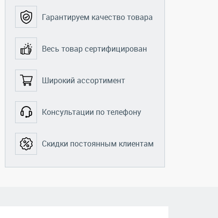
Гарантируем качество товара
Весь товар сертифицирован
Широкий ассортимент
Консультации по телефону
Труба
Труба
я
профильная
профильная
мм
100x100x6 мм
70x70x3 мм
Скидки постоянным клиентам
м
длина 12 м
длина 6 м